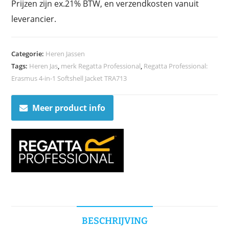
Prijzen zijn ex.21% BTW, en verzendkosten vanuit
leverancier.
Categorie:
Heren Jassen
Tags:
Heren Jas
,
merk Regatta Professional
,
Regatta Professional:
Erasmus 4-in-1 Softshell Jacket TRA713
Meer product info
BESCHRIJVING