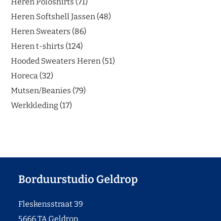
Heren Poloshirts
71
Heren Softshell Jassen
48
Heren Sweaters
86
Heren t-shirts
124
Hooded Sweaters Heren
51
Horeca
32
Mutsen/Beanies
79
Werkkleding
17
Borduurstudio Geldrop
Fleskensstraat 39
5666 TA Geldrop