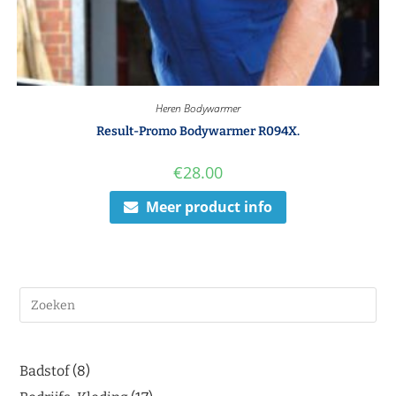
Heren Bodywarmer
Result-Promo Bodywarmer R094X.
€
28.00
Meer product info
Badstof
8