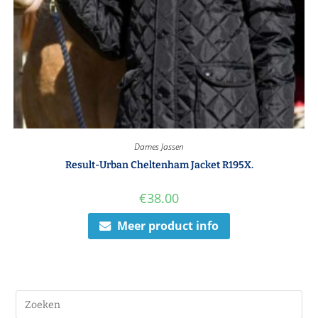
Dames Jassen
Result-Urban Cheltenham Jacket R195X.
€
38.00
Meer product info