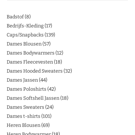
Badstof
8
Bedrijfs-Kleding
17
Caps/Snapbacks
139
Dames Blousen
57
Dames Bodywarmers
12
Dames Fleecevesten
18
Dames Hooded Sweaters
32
Dames Jassen
44
Dames Poloshirts
42
Dames Softshell Jassen
18
Dames Sweaters
24
Dames t-shirts
101
Heren Blousen
69
Heren Bodywarmer
18