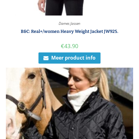
Dames Jassen
B&C: Real+/women Heavy Weight Jacket JW925.
€
43.90
Meer product info