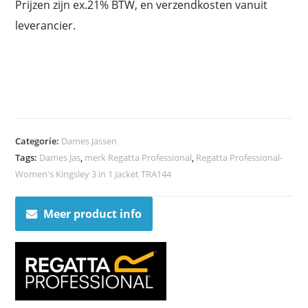
Prijzen zijn ex.21% BTW, en verzendkosten vanuit
leverancier.
Categorie:
Dames Jassen
Tags:
Dames Jas
,
merk Regatta Professional
,
Regatta Professional-
Women's Kingsley 3 in 1 Jacket TRA144
Meer product info