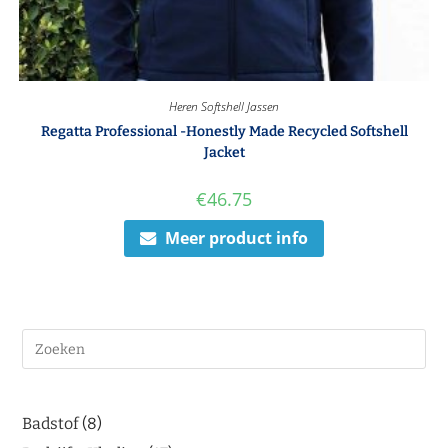
Heren Softshell Jassen
Regatta Professional -Honestly Made Recycled Softshell
Jacket
€
46.75
Meer product info
Badstof
8