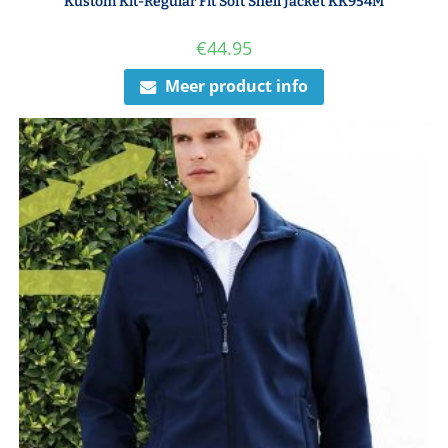
Kustom Kit-Regular Fit Soft Shell Jacket KK954M
€
44.95
Meer product info