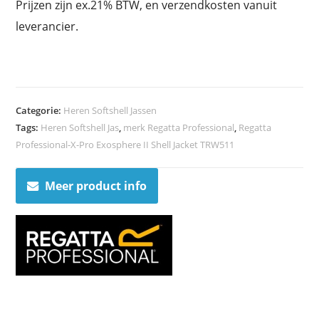
Prijzen zijn ex.21% BTW, en verzendkosten vanuit
leverancier.
Categorie:
Heren Softshell Jassen
Tags:
Heren Softshell Jas
,
merk Regatta Professional
,
Regatta
Professional-X-Pro Exosphere II Shell Jacket TRW511
Meer product info