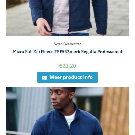
Heren Fleecevesten
Micro Full Zip Fleece TRF557,merk Regatta Professional
€
23.20
Meer product info