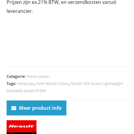
Prijzen zijn ex.21% BTW, en verzendkosten vanuit
leverancier.
Categorie:
Heren Jassen
Tags:
Heren Jas
,
merk Result Urban
,
Result-HDI Quest Lightweight
Stowable Jacket R189X
Meer product info