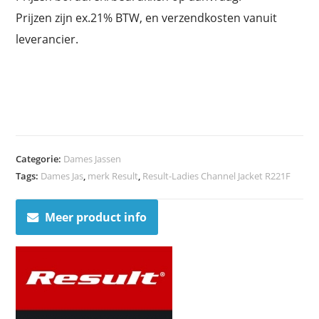
Prijzen zijn ex.21% BTW, en verzendkosten vanuit
leverancier.
Categorie:
Dames Jassen
Tags:
Dames Jas
,
merk Result
,
Result-Ladies Channel Jacket R221F
Meer product info