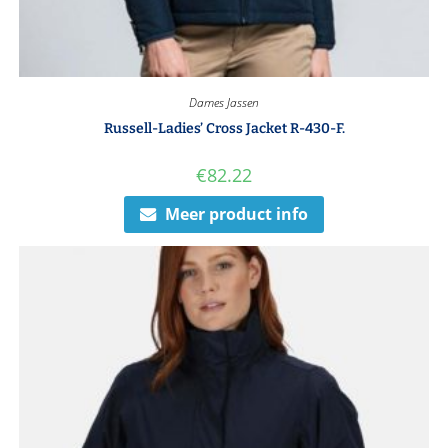
Dames Jassen
Russell-Ladies’ Cross Jacket R-430-F.
€
82.22
Meer product info