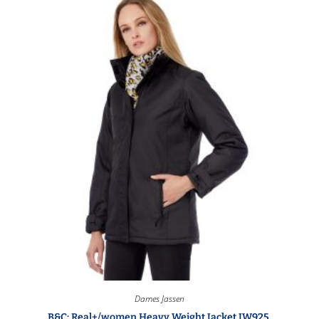
Dames Jassen
B&C: Real+/women Heavy Weight Jacket JW925.