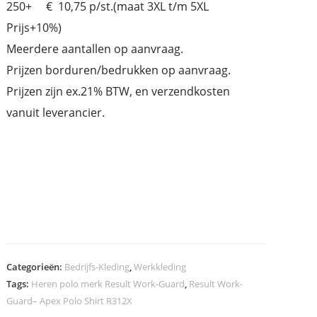
250+ € 10,75 p/st.(maat 3XL t/m 5XL
Prijs+10%)
Meerdere aantallen op aanvraag.
Prijzen borduren/bedrukken op aanvraag.
Prijzen zijn ex.21% BTW, en verzendkosten
vanuit leverancier.
Categorieën:
Bedrijfs-Kleding
,
Werkkleding
Tags:
Heren polo merk Result Work-Guard
,
Result Work-
Guard– Apex Polo Shirt R312X