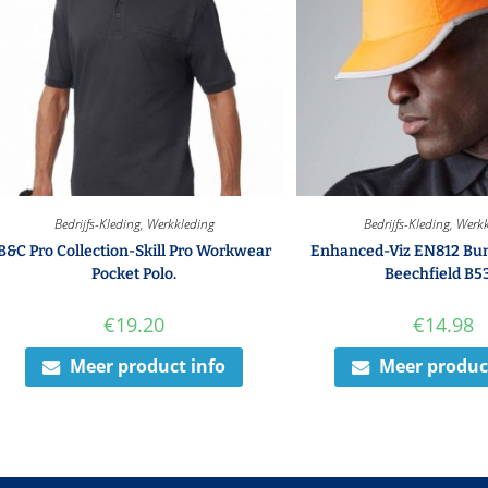
Bedrijfs-Kleding
,
Werkkleding
Bedrijfs-Kleding
,
Werkk
B&C Pro Collection-Skill Pro Workwear
Enhanced-Viz EN812 Bu
Pocket Polo.
Beechfield B5
€
19.20
€
14.98
Meer product info
Meer produc