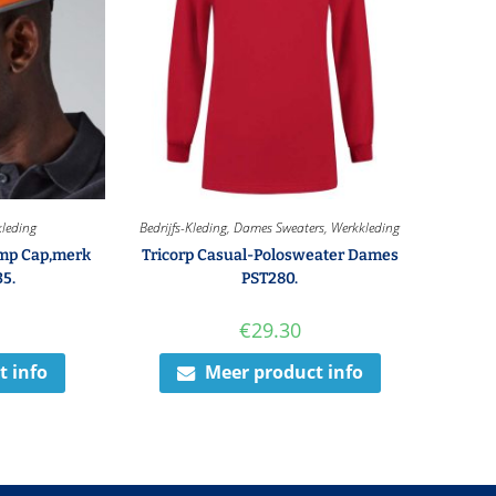
leding
Bedrijfs-Kleding
,
Dames Sweaters
,
Werkkleding
mp Cap,merk
Tricorp Casual-Polosweater Dames
35.
PST280.
€
29.30
t info
Meer product info