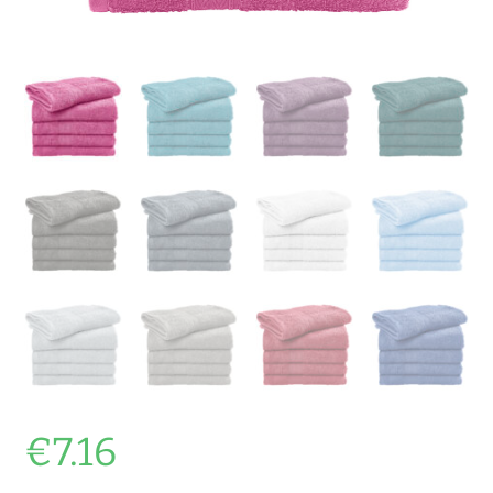
€
7.16