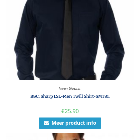
Heren Blousen
B&C: Sharp LSL-Men Twill Shirt-SMT81.
€
25.90
Meer product info