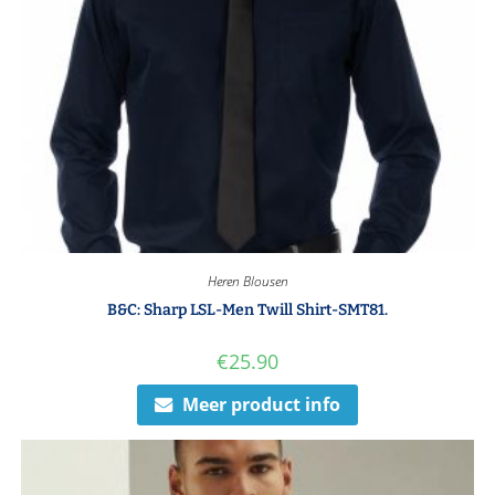
Heren Blousen
B&C: Sharp LSL-Men Twill Shirt-SMT81.
€
25.90
Meer product info