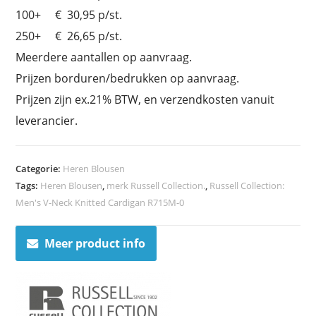
100+ € 30,95 p/st.
250+ € 26,65 p/st.
Meerdere aantallen op aanvraag.
Prijzen borduren/bedrukken op aanvraag.
Prijzen zijn ex.21% BTW, en verzendkosten vanuit
leverancier.
Categorie:
Heren Blousen
Tags:
Heren Blousen
,
merk Russell Collection.
,
Russell Collection:
Men's V-Neck Knitted Cardigan R715M-0
Meer product info