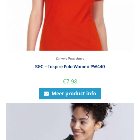
Dames Poloshirts
B&C – Inspire Polo Women PW440
€
7.98
Meer product info