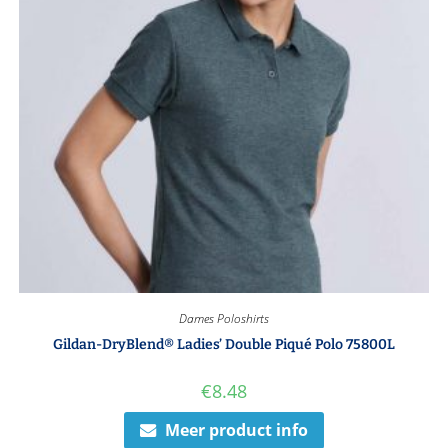
Dames Poloshirts
Gildan-DryBlend® Ladies’ Double Piqué Polo 75800L
€
8.48
Meer product info