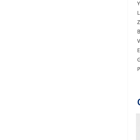
Y
L
Z
B
V
E
G
P