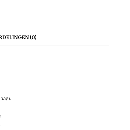
DELINGEN (0)
aag).
m.
.