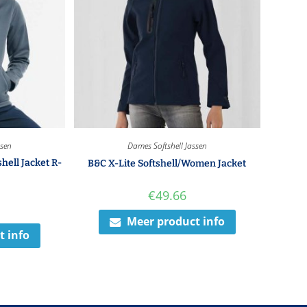
ssen
Dames Softshell Jassen
shell Jacket R-
B&C X-Lite Softshell/Women Jacket
€
49.66
Meer product info
t info