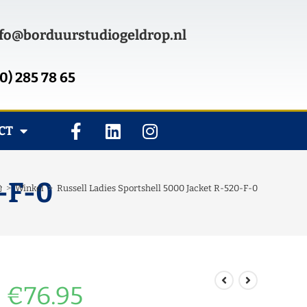
fo@borduurstudiogeldrop.nl
0) 285 78 65
CT
0-F-0
>
Winkel
>
Russell Ladies Sportshell 5000 Jacket R-520-F-0
€
76.95