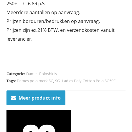
250+ € 6,89 p/st.
Meerdere aantallen op aanvraag.
Prijzen borduren/bedrukken op aanvraag.
Prijzen zijn ex.21% BTW, en verzendkosten vanuit
leverancier.
Categorie:
Dames Poloshirts
Tags:
Dames polo merk SG
,
SG- Ladies Poly Cotton Polo SG59F
Meer product info