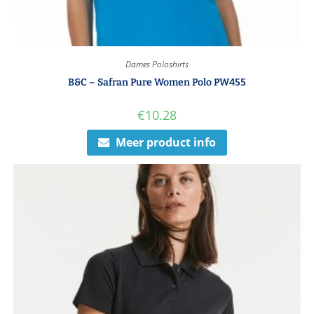
Dames Poloshirts
B&C – Safran Pure Women Polo PW455
€
10.28
Meer product info