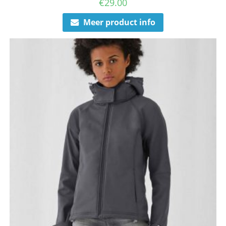
€
29.00
Meer product info