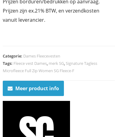
Prijzen borduren/bedrukken op aanvraag.
Prijzen zijn ex.21% BTW, en verzendkosten
vanuit leverancier.
Categorie:
Dames Fleecevesten
Tags:
Fleece vest Dames
,
merk SG
,
Signature Tagless
Microfleece Full Zip Women SG Fleece-F
Meer product info