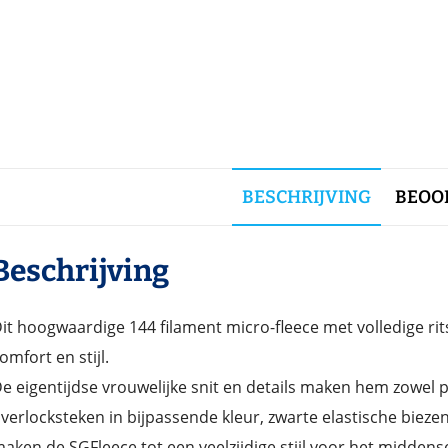
BESCHRIJVING
BEOOR
Beschrijving
it hoogwaardige 144 filament micro-fleece met volledige rit
omfort en stijl.
e eigentijdse vrouwelijke snit en details maken hem zowel p
verlocksteken in bijpassende kleur, zwarte elastische bieze
aken de SGFleece tot een veelzijdige stijl voor het middens