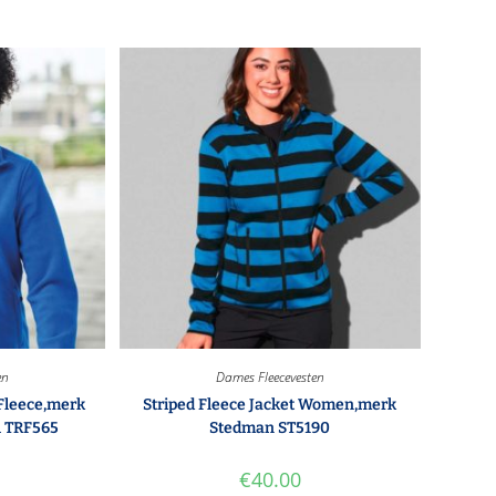
en
Dames Fleecevesten
 Fleece,merk
Striped Fleece Jacket Women,merk
l TRF565
Stedman ST5190
€
40.00