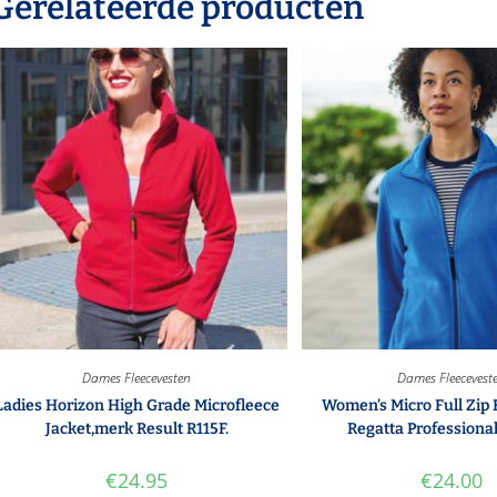
Gerelateerde producten
Dames Fleecevesten
Dames Fleecevest
Ladies Horizon High Grade Microfleece
Women’s Micro Full Zip
Jacket,merk Result R115F.
Regatta Professiona
€
24.95
€
24.00