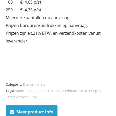
100+ € 4,65 p/st.
250+ € 4,35 p/st.
Meerdere aantallen op aanvraag.
Prijzen borduren/bedrukken op aanvraag.
Prijzen zijn ex.21% BTW, en verzendkosten vanuit
leverancier.
Categorie:
Dames t-shirts
Tags:
Dames T-shirt
,
merk Stedman
,
Stedman: Classic-T Organic
Fitted Women ST2620
Meer product info