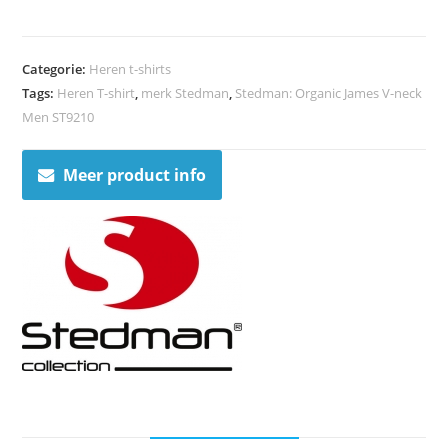
Categorie:
Heren t-shirts
Tags:
Heren T-shirt
,
merk Stedman
,
Stedman: Organic James V-neck
Men ST9210
Meer product info