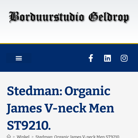
Stedman: Organic
James V-neck Men
ST9210.
>
Winkel
>
Stedman: Organic James V-neck Men ST9210.