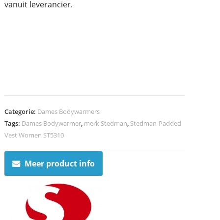
vanuit leverancier.
Categorie:
Dames Bodywarmers
Tags:
Dames Bodywarmer
,
merk Stedman
,
Stedman-Padded
Vest Women ST5310
Meer product info