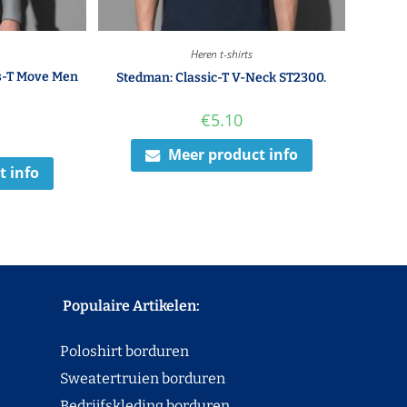
Heren t-shirts
s-T Move Men
Stedman: Classic-T V-Neck ST2300.
€
5.10
Meer product info
t info
Populaire Artikelen:
Poloshirt borduren
Sweatertruien borduren
Bedrijfskleding borduren