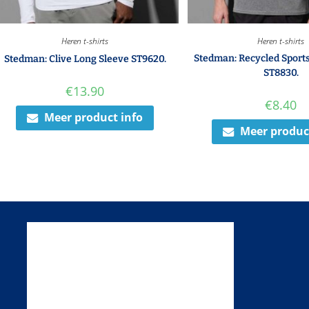
Heren t-shirts
Heren t-shirts
Stedman: Recycled Sport
Stedman: Clive Long Sleeve ST9620.
ST8830.
€
13.90
€
8.40
Meer product info
Meer produc