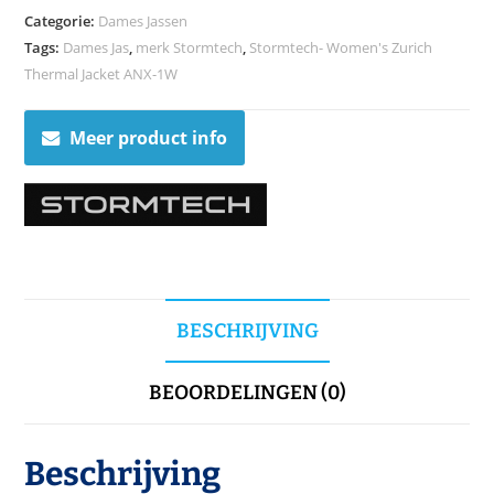
Categorie:
Dames Jassen
Tags:
Dames Jas
,
merk Stormtech
,
Stormtech- Women's Zurich
Thermal Jacket ANX-1W
Meer product info
BESCHRIJVING
BEOORDELINGEN (0)
Beschrijving