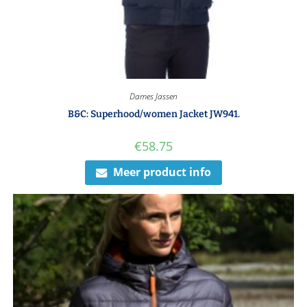
Dames Jassen
B&C: Superhood/women Jacket JW941.
€
58.75
Meer product info