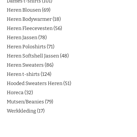
Dames t-shirts
101
Heren Blousen
69
Heren Bodywarmer
18
Heren Fleecevesten
56
Heren Jassen
78
Heren Poloshirts
71
Heren Softshell Jassen
48
Heren Sweaters
86
Heren t-shirts
124
Hooded Sweaters Heren
51
Horeca
32
Mutsen/Beanies
79
Werkkleding
17