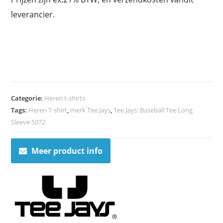
leverancier.
Categorie:
Heren t-shirts
Tags:
Heren T-shirt
,
merk Tee Jays
,
Tee Jays: Baseball Tee Long
Sleeve 5072
Meer product info