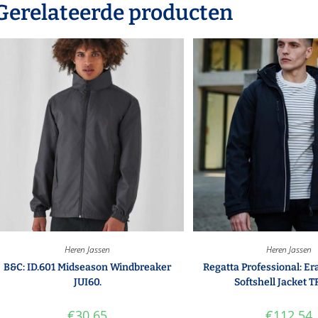
Gerelateerde producten
Heren Jassen
Heren Jassen
B&C: ID.601 Midseason Windbreaker
Regatta Professional: Er
JUI60.
Softshell Jacket T
€
30.65
€
112.54