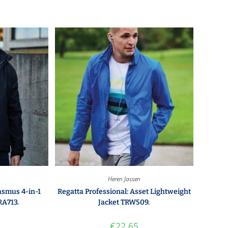
Heren Jassen
asmus 4-in-1
Regatta Professional: Asset Lightweight
RA713.
Jacket TRW509.
€
22.65