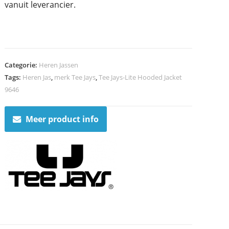
vanuit leverancier.
Categorie:
Heren Jassen
Tags:
Heren Jas
,
merk Tee Jays
,
Tee Jays-Lite Hooded Jacket
9646
Meer product info