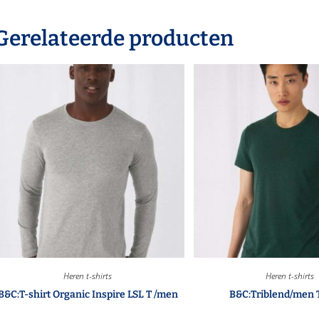
Gerelateerde producten
Heren t-shirts
Heren t-shirts
B&C:T-shirt Organic Inspire LSL T /men
B&C:Triblend/men T