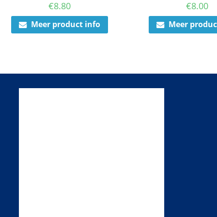
€
8.80
€
8.00
Meer product info
Meer produc