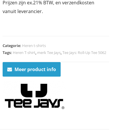
Prijzen zijn ex.21% BTW, en verzendkosten
vanuit leverancier.
Categorie:
Heren t-shirts
Tags:
Heren T-shirt
,
merk Tee Jays
,
Tee Jays: Roll-Up Tee 5062
Meer product info