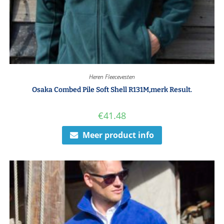
Heren Fleecevesten
Osaka Combed Pile Soft Shell R131M,merk Result.
€
41.48
Meer product info