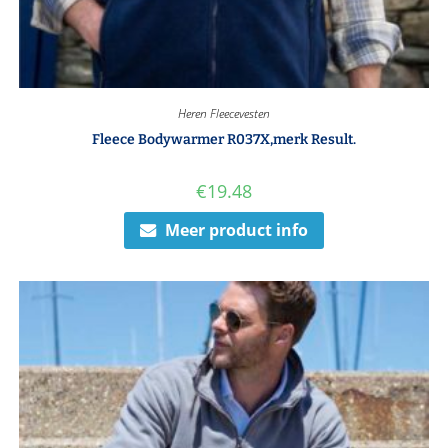
Heren Fleecevesten
Fleece Bodywarmer R037X,merk Result.
€
19.48
Meer product info