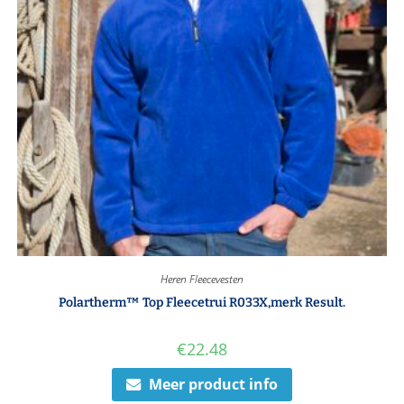
Heren Fleecevesten
Polartherm™ Top Fleecetrui R033X,merk Result.
€
22.48
Meer product info