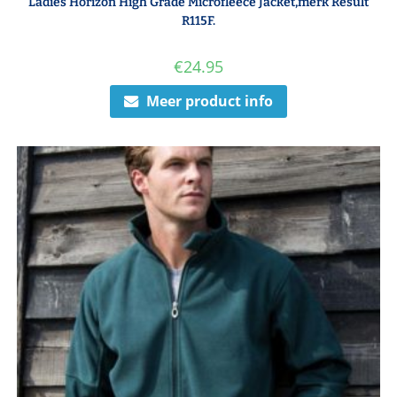
Ladies Horizon High Grade Microfleece Jacket,merk Result
R115F.
€
24.95
Meer product info