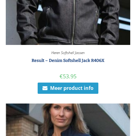
Heren Softshell Jassen
Result – Denim Softshell Jack R406X
€
53.95
Meer product info