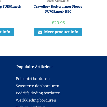
en
Heren Fleecevesten
Zip FUI50,merk
Traveller+ Bodywarmer Fleece
FU705,merk B&C
€
29.95
t info
Meer product info
Populaire Artikelen:
Poloshirt borduren
Sweatertruien borduren
Bedrijfskleding borduren
Werkkleding borduren