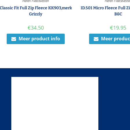
Heren Fleecevesten
Heren Fleecevest
Classic Fit Full Zip Fleece KK903,merk
ID.501 Micro Fleece Full 
Grizzly
B&C
€
34.50
€
19.95
Meer product info
Meer produc