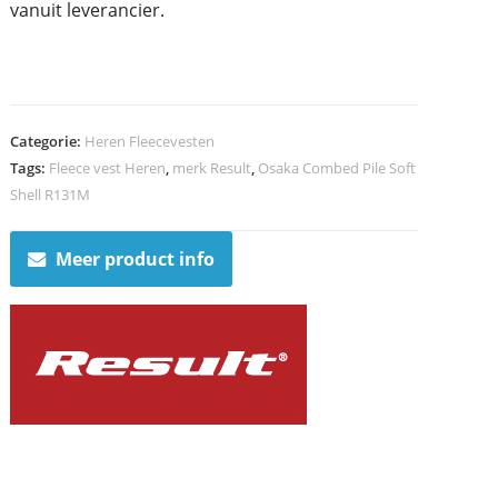
vanuit leverancier.
Categorie:
Heren Fleecevesten
Tags:
Fleece vest Heren
,
merk Result
,
Osaka Combed Pile Soft
Shell R131M
Meer product info