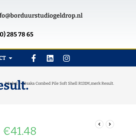
fo@borduurstudiogeldrop.nl
0) 285 78 65
CT
sult.
>
Winkel
>
Osaka Combed Pile Soft Shell R131M,merk Result.
€
41.48