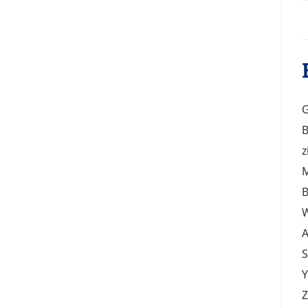
G
B
z
M
B
W
A
S
Y
Z