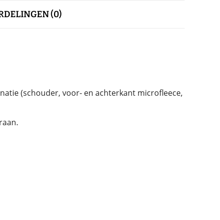
DELINGEN (0)
inatie (schouder, voor- en achterkant microfleece,
raan.