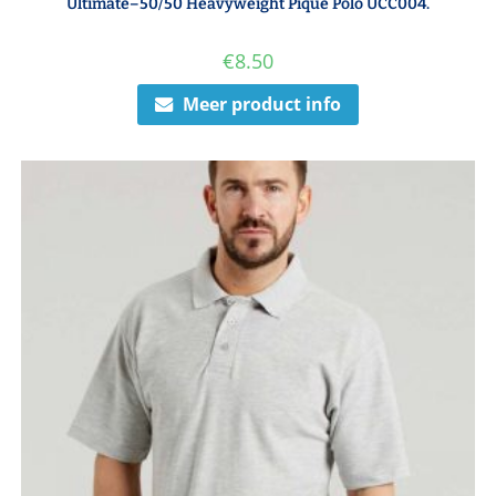
Ultimate–50/50 Heavyweight Piqué Polo UCC004.
€
8.50
Meer product info