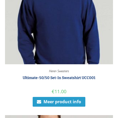
Heren Sweaters
Ultimate-50/50 Set-In Sweatshirt UCC001
€
11.00
Meer product info