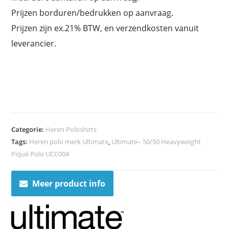
Prijzen borduren/bedrukken op aanvraag.
Prijzen zijn ex.21% BTW, en verzendkosten vanuit
leverancier.
Categorie:
Heren Poloshirts
Tags:
Heren polo merk Ultimate
,
Ultimate– 50/50 Heavyweight
Piqué Polo UCC004
Meer product info