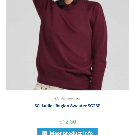
Dames Sweaters
SG-Ladies Raglan Sweater SG23F.
€
12.50
Meer product info