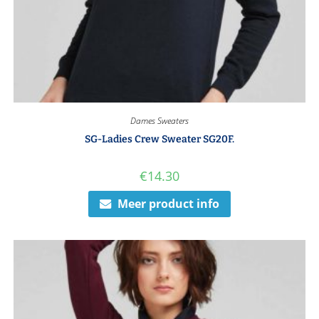
Dames Sweaters
SG-Ladies Crew Sweater SG20F.
€
14.30
Meer product info