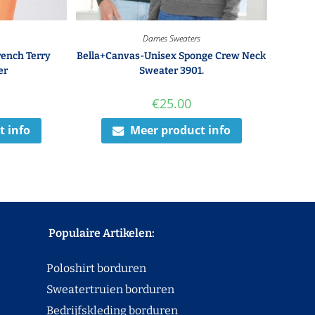
s
Dames Sweaters
ench Terry
Bella+Canvas-Unisex Sponge Crew Neck
er
Sweater 3901.
€
25.00
t info
Meer product info
Populaire Artikelen:
Poloshirt borduren
Sweatertruien borduren
Bedrijfskleding borduren