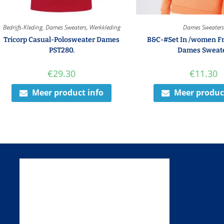
Bedrijfs-Kleding
,
Dames Sweaters
,
Werkkleding
Dames Sweater
Tricorp Casual-Polosweater Dames
B&C-#Set In /women Fr
PST280.
Dames Sweat
€
29.30
€
11.30
Meer product info
Meer produc