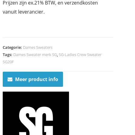
Prijzen zijn ex.21% BTW, en verzendkosten
vanuit leverancier.
Categorie:
Dames Sweaters
Tags:
Dames Sweater merk SG
,
SG-Ladies Crew Sweater
SG20F
Meer product info