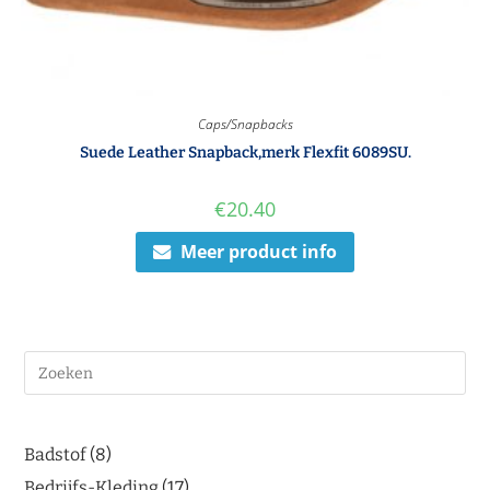
Caps/Snapbacks
Suede Leather Snapback,merk Flexfit 6089SU.
€
20.40
Meer product info
Badstof
8
Bedrijfs-Kleding
17