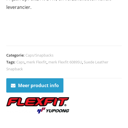
leverancier.
Categorie:
Caps/Snapbacks
Tags:
Caps
,
merk Flexfit
,
merk Flexfit 6089SU
,
Suede Leather
Snapback
Meer product info