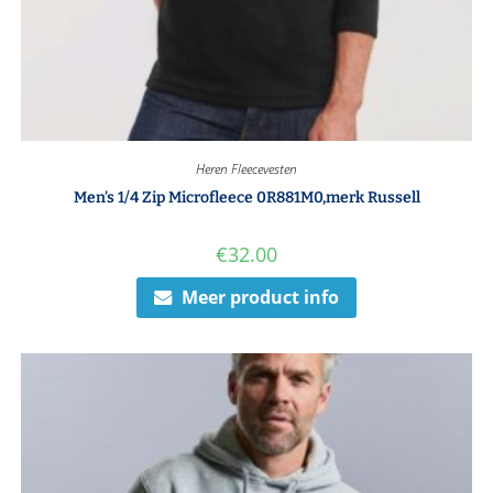
Heren Fleecevesten
Men’s 1/4 Zip Microfleece 0R881M0,merk Russell
€
32.00
Meer product info