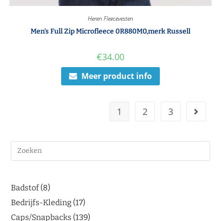
Heren Fleecevesten
Men’s Full Zip Microfleece 0R880M0,merk Russell
€
34.00
Meer product info
1
2
3
Badstof
8
Bedrijfs-Kleding
17
Caps/Snapbacks
139