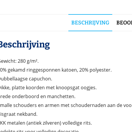
BESCHRIJVING
BEOOR
Beschrijving
ewicht: 280 g/m².
0% gekamd ringgesponnen katoen, 20% polyester.
ubbellaagse capuchon.
ikke, platte koorden met knoopsgat oogjes.
rede onderboord en manchetten.
malle schouders en armen met schoudernaden aan de voo
isgraat nekband.
KK metalen (antiek zilveren) volledige rits.
edekte rits voor volledige decoratie.