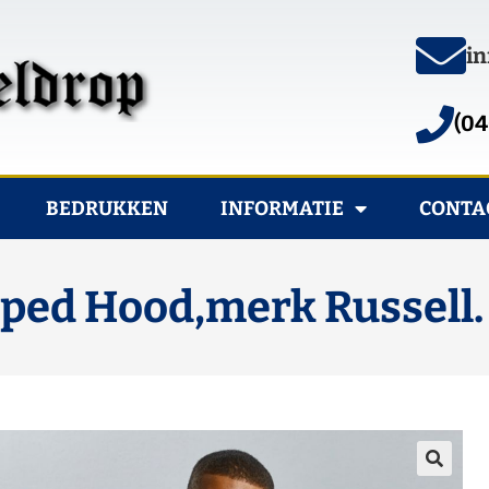
in
(04
BEDRUKKEN
INFORMATIE
CONTA
pped Hood,merk Russell.