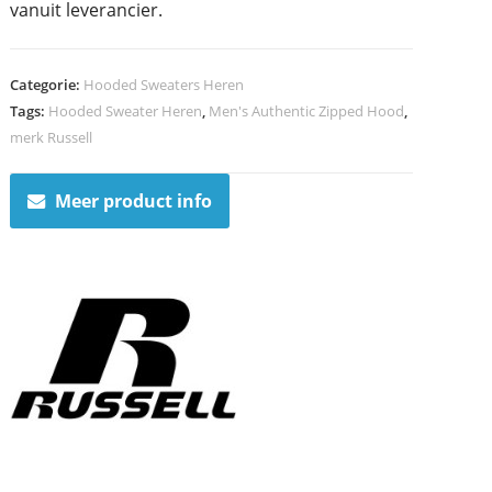
vanuit leverancier.
Categorie:
Hooded Sweaters Heren
Tags:
Hooded Sweater Heren
,
Men's Authentic Zipped Hood
,
merk Russell
Meer product info