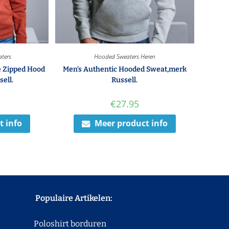
ters
Hooded Sweaters Heren
e Zipped Hood
Men’s Authentic Hooded Sweat,merk
ell.
Russell.
€
27.95
t info
Meer product info
Populaire Artikelen:
Poloshirt borduren