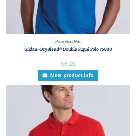
Heren Poloshirts
Gildan–DryBlend® Double Piqué Polo 75800
€
8.25
Meer product info