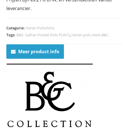
leverancier.
Categorie:
Heren Poloshirts
Tags:
B&C- Safran Pocket Polo PU415
,
Heren polo merk B&C
Meer product info