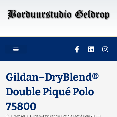
Gildan–DryBlend®
Double Piqué Polo
75800
>
Winkel
>
Gildan–DryBlend® Double Piqué Polo 75800