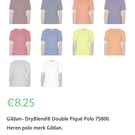
€
8.25
Gildan–
DryBlend® Double Piqué Polo 75800.
Heren polo merk Gildan.