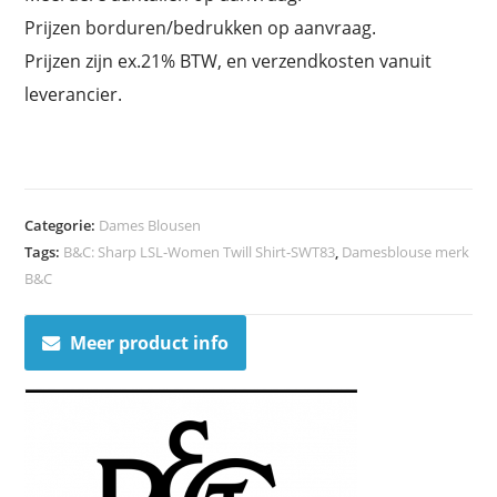
Prijzen borduren/bedrukken op aanvraag.
Prijzen zijn ex.21% BTW, en verzendkosten vanuit
leverancier.
Categorie:
Dames Blousen
Tags:
B&C: Sharp LSL-Women Twill Shirt-SWT83
,
Damesblouse merk
B&C
Meer product info