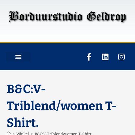
B&C:V-
Triblend/women T-
Shirt.
>
Winkel
>
B&C:V-Triblend/women T-Shirt.