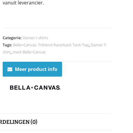
vanuit leverancier.
Categorie:
Dames t-shirts
Tags:
Bella+Canvas: Triblend Racerback Tank Top
,
Dames T-
shirt
,
merk Bella+Canvas
Meer product info
DELINGEN (0)