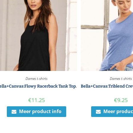
Dames t-shirts
Dames t-shirts
ella+Canvas:Flowy Racerback Tank Top.
Bella+Canvas:Triblend Cre
€
11.25
€
9.25
Meer product info
Meer produc