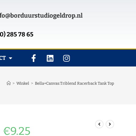
fo@borduurstudiogeldrop.nl
0) 285 78 65
CT
>
Winkel
>
Bella+Canvas:Triblend Racerback Tank Top
€
9.25