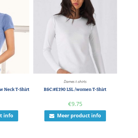
Dames t-shirts
w Neck T-Shirt
B&C:#E190 LSL /women T-Shirt
€
9.75
t info
Meer product info