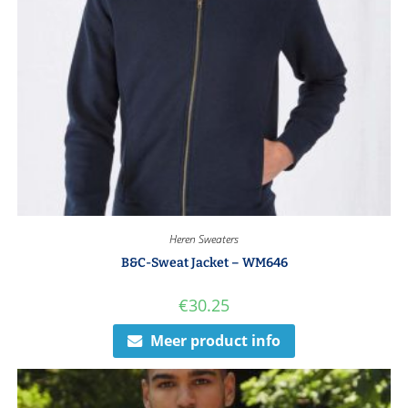
Heren Sweaters
B&C-Sweat Jacket – WM646
€
30.25
Meer product info