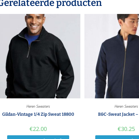
Gerelateerde producten
Heren Sweaters
Heren Sweaters
Gildan-Vintage 1/4 Zip Sweat 18800
B&C-Sweat Jacket 
€
22.00
€
30.25