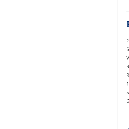
G
5
V
R
R
1
S
G