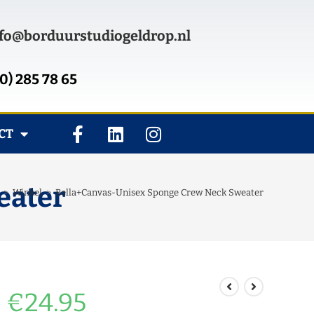
fo@borduurstudiogeldrop.nl
0) 285 78 65
CT
eater
>
Winkel
>
Bella+Canvas-Unisex Sponge Crew Neck Sweater
€
24.95