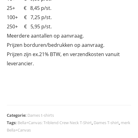
25+ € 8,45 p/st.
100+ € 7,25 p/st.
250+ € 5,95 p/st.
Meerdere aantallen op aanvraag.
Prijzen borduren/bedrukken op aanvraag.
Prijzen zijn ex.21% BTW, en verzendkosten vanuit
leverancier.
Categorie:
Dames t-shirts
Tags:
Bella+Canvas: Triblend Crew Neck T-Shirt
,
Dames T-shirt
,
merk
Bella+Canvas