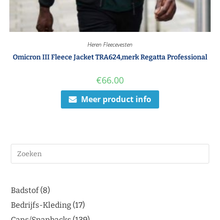
Heren Fleecevesten
Omicron III Fleece Jacket TRA624,merk Regatta Professional
€
66.00
Meer product info
Badstof
8
Bedrijfs-Kleding
17
Caps/Snapbacks
139