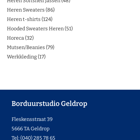
Heren Softshell Jassen
48
Heren Sweaters
86
Heren t-shirts
124
Hooded Sweaters Heren
51
Horeca
32
Mutsen/Beanies
79
Werkkleding
17
Borduurstudio Geldrop
Fleskensstraat 39
5666 TA Geldrop
Tel: (040) 285 78 65