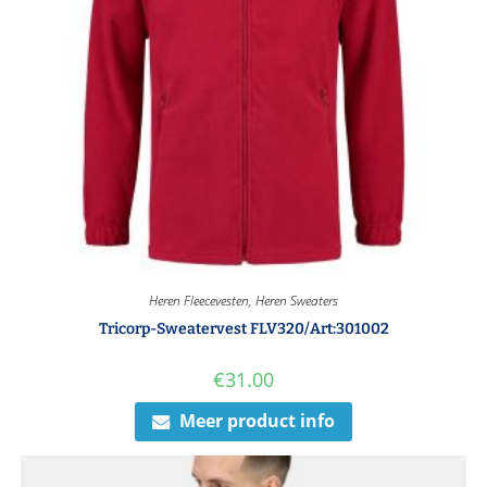
Heren Fleecevesten
,
Heren Sweaters
Tricorp-Sweatervest FLV320/Art:301002
€
31.00
Meer product info