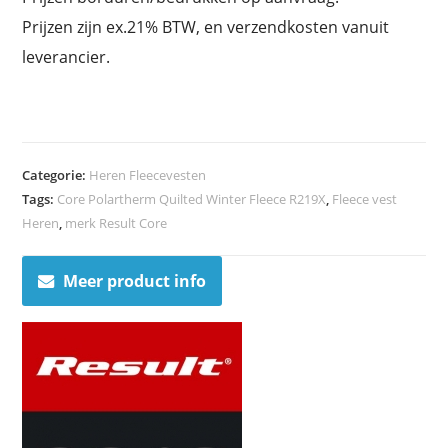
Prijzen zijn ex.21% BTW, en verzendkosten vanuit
leverancier.
Categorie:
Heren Fleecevesten
Tags:
Core Polartherm Quilted Winter Fleece R219X
,
Fleece vest
Heren
,
merk Result Core
Meer product info