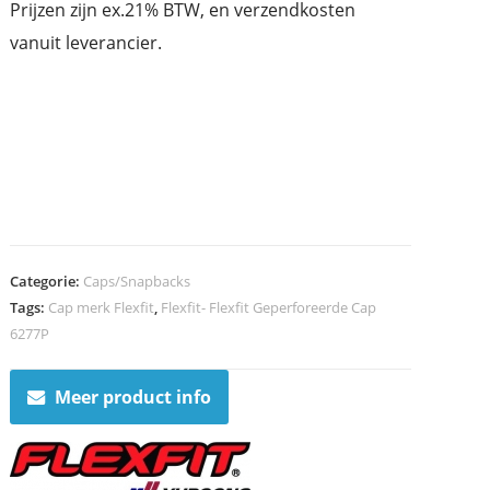
Prijzen zijn ex.21% BTW, en verzendkosten
vanuit leverancier.
Categorie:
Caps/Snapbacks
Tags:
Cap merk Flexfit
,
Flexfit- Flexfit Geperforeerde Cap
6277P
Meer product info