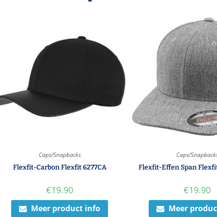
Caps/Snapbacks
Caps/Snapback
Flexfit-Carbon Flexfit 6277CA
Flexfit-Effen Span Flexf
€
19.90
€
19.90
Meer product info
Meer produc