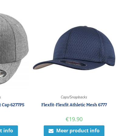
s
Caps/Snapbacks
it Cap 6277PS
Flexfit-Flexfit Athletic Mesh 6777
€
19.90
t info
Meer product info