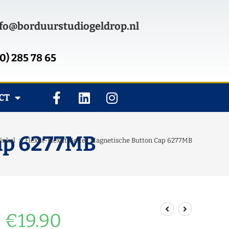
fo@borduurstudiogeldrop.nl
0) 285 78 65
CT
Cap 6277MB
inkel
>
Flexfit-Flexfit Golfer Magnetische Button Cap 6277MB
€
19.90