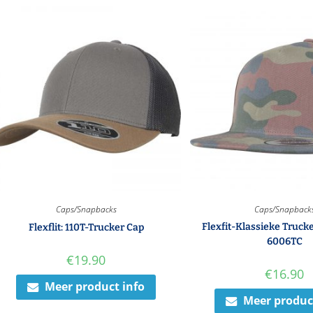
Caps/Snapbacks
Caps/Snapback
Flexfit-Klassieke Truc
Flexflit: 110T-Trucker Cap
6006TC
€
19.90
€
16.90
Meer product info
Meer produc