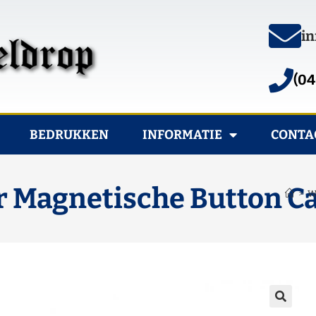
in
(04
BEDRUKKEN
INFORMATIE
CONTA
fer Magnetische Button 
>
W