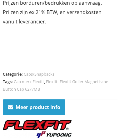
Prijzen borduren/bedrukken op aanvraag.
Prijzen zijn ex.21% BTW, en verzendkosten
vanuit leverancier.
Categorie:
Caps/Snapbacks
Tags:
Cap merk Flexfit
,
Flexfit- Flexfit Golfer Magnetische
Button Cap 6277MB
Meer product info