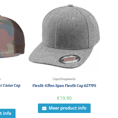
s
Caps/Snapbacks
ker Camo Cap
Flexfit-Effen Span Flexfit Cap 6277PS
€
19.90
Meer product info
t info