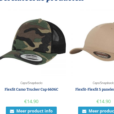
Caps/Snapbacks
Caps/Snapback
Flexfit Camo Trucker Cap 6606C
Flexfit-Flexfit 5 panel
€
14.90
€
14.90
Meer product info
Meer produc