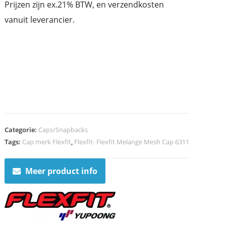
Prijzen zijn ex.21% BTW, en verzendkosten
vanuit leverancier.
Categorie:
Caps/Snapbacks
Tags:
Cap merk Flexfit
,
Flexfit- Flexfit Melange Mesh Cap 6311
Meer product info