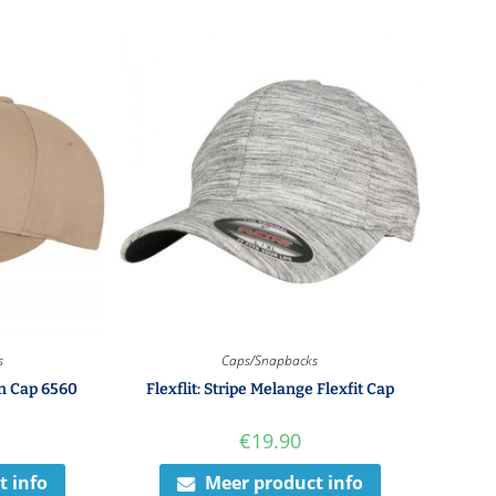
s
Caps/Snapbacks
en Cap 6560
Flexflit: Stripe Melange Flexfit Cap
€
19.90
t info
Meer product info