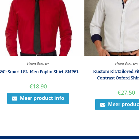
Heren Blousen
Heren Blousen
Kustom Kit:Tailored F
&C: Smart LSL-Men Poplin Shirt-SMP61.
Contrast Oxford Shir
€
18.90
€
27.50
Meer product info
Meer produc