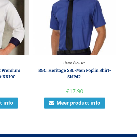
Heren Blousen
it Premium
B&C: Heritage SSL-Men Poplin Shirt-
t KK190.
SMP42.
€
17.90
t info
Meer product info