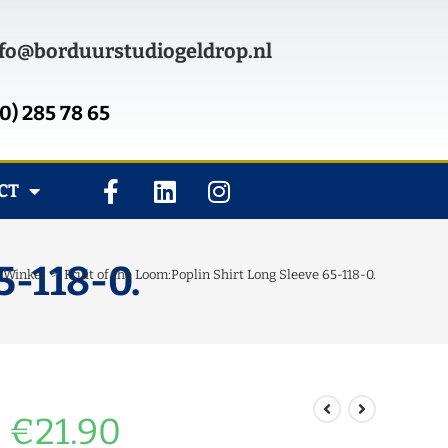
fo@borduurstudiogeldrop.nl
0) 285 78 65
CT
5-118-0.
Winkel
>
Fruit of the Loom:Poplin Shirt Long Sleeve 65-118-0.
€
21.90