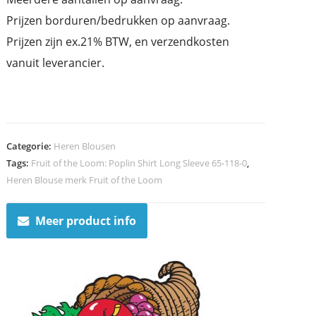
Prijzen borduren/bedrukken op aanvraag.
Prijzen zijn ex.21% BTW, en verzendkosten
vanuit leverancier.
Categorie:
Heren Blousen
Tags:
Fruit of the Loom: Poplin Shirt Long Sleeve 65-118-0
,
Heren Blouse merk Fruit of the Loom
Meer product info