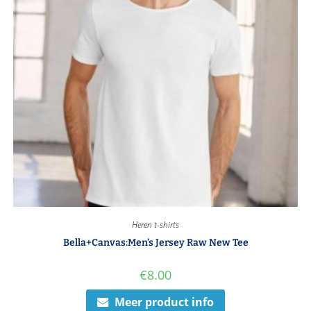
Heren t-shirts
Bella+Canvas:Men’s Jersey Raw New Tee
€
8.00
Meer product info