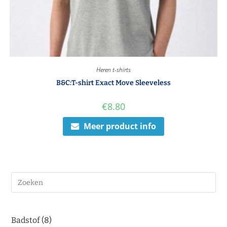
Heren t-shirts
B&C:T-shirt Exact Move Sleeveless
€
8.80
Meer product info
Badstof
8