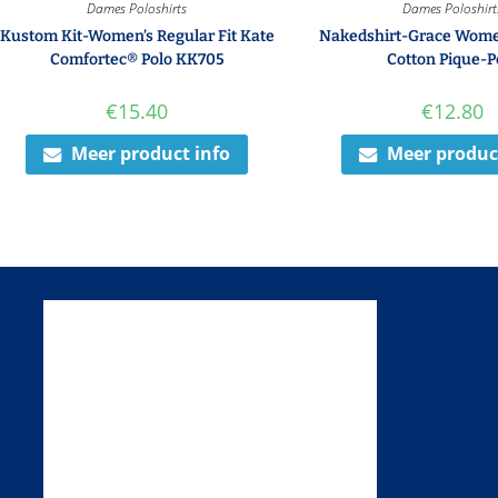
Dames Poloshirts
Dames Poloshirt
Kustom Kit-Women’s Regular Fit Kate
Nakedshirt-Grace Women
Comfortec® Polo KK705
Cotton Pique-P
€
15.40
€
12.80
Meer product info
Meer produc