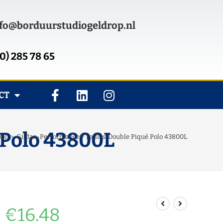
fo@borduurstudiogeldrop.nl
0) 285 78 65
CT
 Polo 43800L
el
>
Gildan-Performance® Ladies’ Double Piqué Polo 43800L
€
16.48