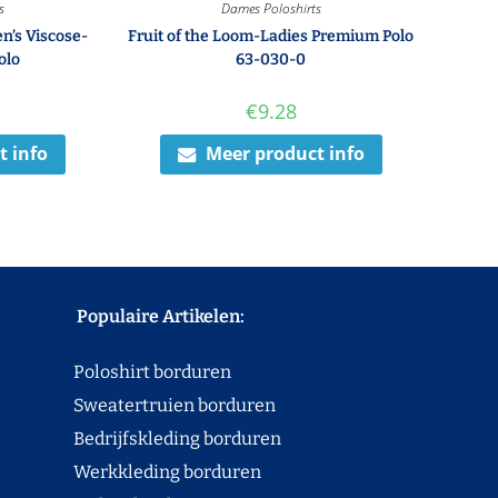
s
Dames Poloshirts
’s Viscose-
Fruit of the Loom-Ladies Premium Polo
olo
63-030-0
€
9.28
t info
Meer product info
Populaire Artikelen:
Poloshirt borduren
Sweatertruien borduren
Bedrijfskleding borduren
Werkkleding borduren