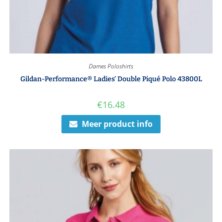
Dames Poloshirts
Gildan-Performance® Ladies’ Double Piqué Polo 43800L
€
16.48
Meer product info