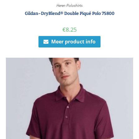
Heren Poloshirts
Gildan–DryBlend® Double Piqué Polo 75800
€
8.25
Meer product info