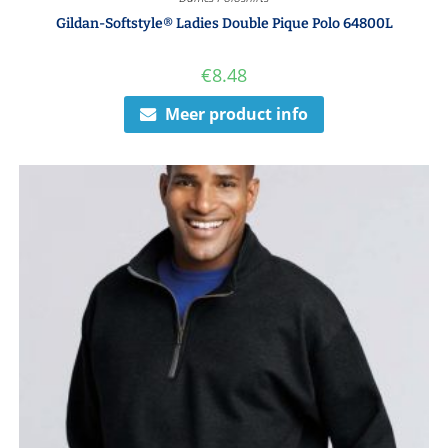
Gildan-Softstyle® Ladies Double Pique Polo 64800L
€
8.48
Meer product info