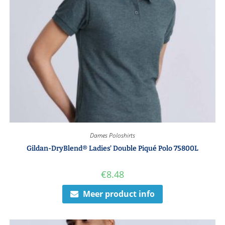
Dames Poloshirts
Gildan-DryBlend® Ladies’ Double Piqué Polo 75800L
€
8.48
Meer product info